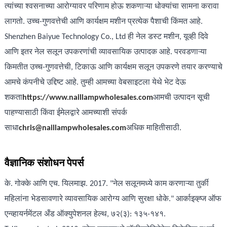
त्यांच्या श्वसनाच्या आरोग्यावर परिणाम होऊ शकणाऱ्या धोक्यांचा सामना करावा
लागतो. उच्च-गुणवत्तेची आणि कार्यक्षम मशीन प्रत्येक पैशाची किंमत आहे.
Shenzhen Baiyue Technology Co., Ltd ही नेल डस्ट मशीन, यूव्ही दिवे
आणि इतर नेल सलून उपकरणांची व्यावसायिक उत्पादक आहे. परवडणाऱ्या
किमतीत उच्च-गुणवत्तेची, टिकाऊ आणि कार्यक्षम सलून उपकरणे तयार करण्याचे
आमचे कंपनीचे उद्दिष्ट आहे. तुम्ही आमच्या वेबसाइटला येथे भेट देऊ
शकता
https://www.naillampwholesales.com
आमची उत्पादन सूची
पाहण्यासाठी किंवा ईमेलद्वारे आमच्याशी संपर्क
साधा
chris@naillampwholesales.com
अधिक माहितीसाठी.
वैज्ञानिक संशोधन पेपर्स
के. गोक्के आणि एच. यिलमाझ. 2017. "नेल सलूनमध्ये काम करणाऱ्या तुर्की
महिलांना भेडसावणारे व्यावसायिक आरोग्य आणि सुरक्षा धोके." आर्काइव्ह्ज ऑफ
एन्व्हायर्नमेंटल अँड ऑक्युपेशनल हेल्थ, ७२(३): १३५-१४१.