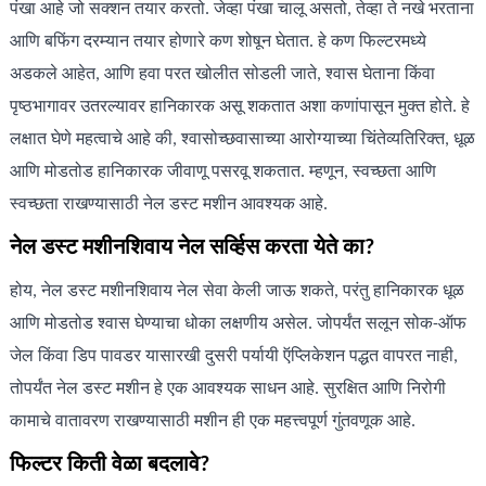
पंखा आहे जो सक्शन तयार करतो. जेव्हा पंखा चालू असतो, तेव्हा ते नखे भरताना
आणि बफिंग दरम्यान तयार होणारे कण शोषून घेतात. हे कण फिल्टरमध्ये
अडकले आहेत, आणि हवा परत खोलीत सोडली जाते, श्वास घेताना किंवा
पृष्ठभागावर उतरल्यावर हानिकारक असू शकतात अशा कणांपासून मुक्त होते. हे
लक्षात घेणे महत्वाचे आहे की, श्वासोच्छवासाच्या आरोग्याच्या चिंतेव्यतिरिक्त, धूळ
आणि मोडतोड हानिकारक जीवाणू पसरवू शकतात. म्हणून, स्वच्छता आणि
स्वच्छता राखण्यासाठी नेल डस्ट मशीन आवश्यक आहे.
नेल डस्ट मशीनशिवाय नेल सर्व्हिस करता येते का?
होय, नेल डस्ट मशीनशिवाय नेल सेवा केली जाऊ शकते, परंतु हानिकारक धूळ
आणि मोडतोड श्वास घेण्याचा धोका लक्षणीय असेल. जोपर्यंत सलून सोक-ऑफ
जेल किंवा डिप पावडर यासारखी दुसरी पर्यायी ऍप्लिकेशन पद्धत वापरत नाही,
तोपर्यंत नेल डस्ट मशीन हे एक आवश्यक साधन आहे. सुरक्षित आणि निरोगी
कामाचे वातावरण राखण्यासाठी मशीन ही एक महत्त्वपूर्ण गुंतवणूक आहे.
फिल्टर किती वेळा बदलावे?