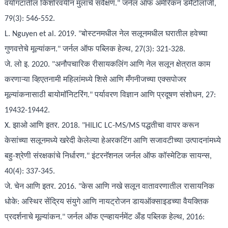
वयोगटातील किशोरवयीन मुलांचे सर्वेक्षण." जर्नल ऑफ अमेरिकन डर्मेटोलॉजी,
79(3): 546-552.
L. Nguyen et al. 2019. "बोस्टनमधील नेल सलूनमधील घरातील हवेच्या
गुणवत्तेचे मूल्यांकन." जर्नल ऑफ पब्लिक हेल्थ, 27(3): 321-328.
जे. लो इ. 2020. "अनौपचारिक रीसायकलिंग आणि नेल सलून क्षेत्रात काम
करणाऱ्या व्हिएतनामी महिलांमध्ये शिसे आणि मँगनीजच्या एक्सपोजर
मूल्यांकनासाठी बायोमॉनिटरिंग." पर्यावरण विज्ञान आणि प्रदूषण संशोधन, 27:
19432-19442.
X. झाओ आणि इतर. 2018. "HILIC LC-MS/MS पद्धतीचा वापर करून
केसांच्या सलूनमध्ये खरेदी केलेल्या हेअरकटिंग आणि सजावटीच्या उत्पादनांमध्ये
बहु-श्रेणी संरक्षकांचे निर्धारण." इंटरनॅशनल जर्नल ऑफ कॉस्मेटिक सायन्स,
40(4): 337-345.
जे. चेन आणि इतर. 2016. "केस आणि नखे सलून वातावरणातील रासायनिक
धोके: अस्थिर सेंद्रिय संयुगे आणि नायट्रोजन डायऑक्साइडच्या वैयक्तिक
प्रदर्शनाचे मूल्यांकन." जर्नल ऑफ एन्व्हायर्नमेंट अँड पब्लिक हेल्थ, 2016: