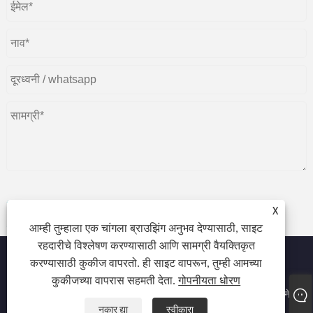
X
प्रस्तुत करणे
आम्ही तुम्हाला एक चांगला ब्राउझिंग अनुभव देण्यासाठी, साइट
रहदारीचे विश्लेषण करण्यासाठी आणि सामग्री वैयक्तिकृत
करण्यासाठी कुकीज वापरतो. ही साइट वापरून, तुम्ही आमच्या
कुकीजच्या वापरास सहमती देता.
गोपनीयता धोरण
कॉपीराइट © 2022 Atocnail Industry Co., मर्यादित - नेल ड्रायर, जेल ड्रायर, नेल
लॅम्प - सर्व हक्क राखीव.
नकार द्या
स्वीकारा