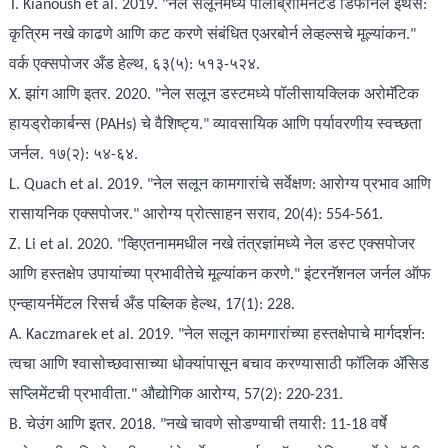
T. Kianoush et al. 2019. "नेल सलूनमध्ये पॉलीब्रोमिनेटेड डिफेनिल इथर्स:
कृत्रिम नखे काढणे आणि कट करणे संबंधित एअरबोर्न लेव्हल्सचे मूल्यांकन."
वर्क एक्सपोजर अँड हेल्थ, ६३(५): ५१३-५२४.
X. झांग आणि इतर. 2020. "नेल सलून डस्टमध्ये पॉलीसायक्लिक अरोमॅटिक
हायड्रोकार्बन्स (PAHs) चे वैशिष्ट्य." व्यावसायिक आणि पर्यावरणीय स्वच्छता
जर्नल. १७(२): ५४-६४.
L. Quach et al. 2019. "नेल सलून कामगारांचे सर्वेक्षण: आरोग्य प्रभाव आणि
रासायनिक एक्सपोजर." आरोग्य प्रोत्साहन सराव, 20(4): 554-561.
Z. Li et al. 2020. "व्हिएतनाममधील नखे तंत्रज्ञांमध्ये नेल डस्ट एक्सपोजर
आणि हस्तक्षेप उपायांच्या प्रभावीतेचे मूल्यांकन करणे." इंटरनॅशनल जर्नल ऑफ
एन्व्हायर्नमेंटल रिसर्च अँड पब्लिक हेल्थ, 17(1): 228.
A. Kaczmarek et al. 2019. "नेल सलून कामगारांच्या हस्तक्षेपाचे मार्गदर्शन:
त्वचा आणि श्वासोच्छवासाच्या धोक्यांपासून बचाव करण्यासाठी फॉलिक ॲसिड
सप्लिमेंटची प्रभावीता." औद्योगिक आरोग्य, 57(2): 220-231.
B. चेउंग आणि इतर. 2018. "नखे चावणे सोडण्याची तयारी: 11-18 वर्षे