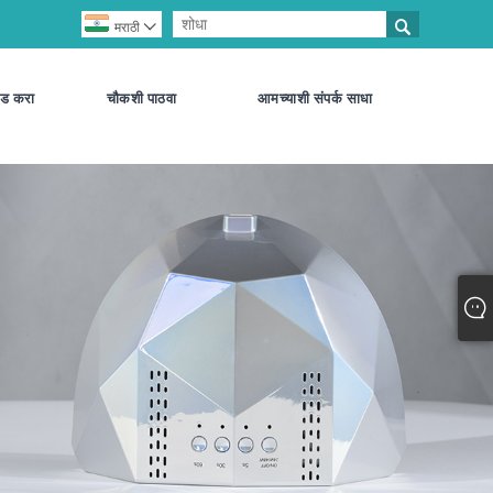


मराठी
ड करा
चौकशी पाठवा
आमच्याशी संपर्क साधा