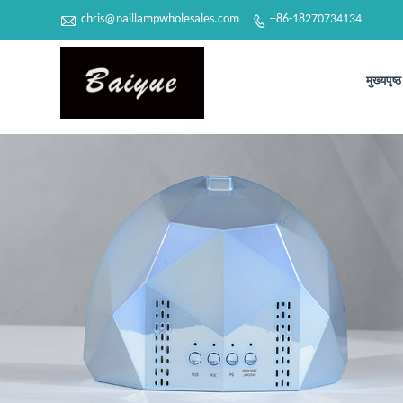

chris@naillampwholesales.com
+86-18270734134

मुख्यपृष्ठ