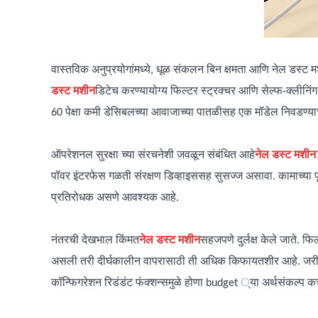
वास्तविक अनुप्रयोगांमध्ये, धूळ संकलन बिन क्षमता आणि नेल डस्ट म
डस्ट मशीन
डिटेच करण्यायोग्य फिल्टर स्ट्रक्चर आणि सेल्फ-क्लीनिं
60 पेक्षा कमी डेसिबलच्या आवाजाच्या पातळीसह एक मॉडेल निवडण्या
ऑपरेशनल सुरक्षा च्या संरचनेशी जवळून संबंधित आहे
नेल डस्ट मशीन
पॉवर इंटरफेस गळती संरक्षण डिव्हाइससह सुसज्ज असावा. कामाच्या प
प्रतिरोधक असणे आवश्यक आहे.
नंतरची देखभाल किंमत
नेल डस्ट मशीन
सहजपणे दुर्लक्ष केले जाते. 
असली तरी दीर्घकालीन वापरासाठी ती अधिक किफायतशीर आहे. जरी एलईडी 
कॉन्फिगरेशन रिडंडंट फंक्शन्समुळे होणा budget ्या अर्थसंकल्प क