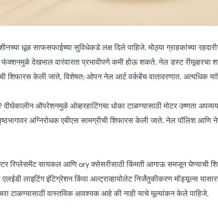
शीनच्या धूळ साफसफाईच्या सुविधेकडे लक्ष दिले पाहिजे. मोठ्या ग्राहकांच्या रहदा
ग फंक्शनमुळे देखभाल वारंवारता प्रभावीपणे कमी होऊ शकते. नेल डस्ट रीमूव्हरचा श
ची शिफारस केली जाते, विशेषत: ओपन नेल आर्ट वर्कबेंच वातावरणात. अत्यधिक यां
? दीर्घकालीन ऑपरेशनमुळे ओव्हरहाटिंगचा धोका टाळण्यासाठी मोटर उष्णता अपव्यय 
ृष्ठभागावर अग्निरोधक एबीएस सामग्रीची शिफारस केली जाते. नेल पॉलिश आणि नेल प
फिल्टर रिप्लेसमेंट सायकल आणि ory क्सेसरीसाठी किंमती आगाऊ समजून घेण्याची शिफ
लाइटिंग इंटिग्रेशन किंवा अल्ट्राव्हायोलेट निर्जंतुकीकरण मॉड्यूल्स यासारख्या
चरा टाळण्यासाठी वास्तविक आवश्यक आहे की नाही याचे मूल्यांकन केले पाहिजे.