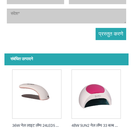
संबंधित उत्पादने
36W नेल लाइट लॅम्प 24LEDS जेल नेल फ्लॅश क्युरिंग लॅम्प
48W SUN2 नेल लॅम्प 33 बल्ब आर्ट फ्लॅश क्युरिंग जेल नेल लॅम्प