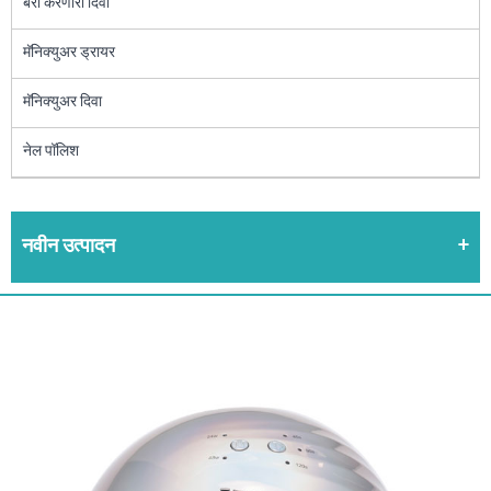
बरा करणारा दिवा
मॅनिक्युअर ड्रायर
मॅनिक्युअर दिवा
नेल पॉलिश
नवीन उत्पादन