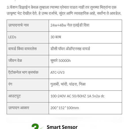
3.फॅशन डिझाईन केवळ तुम्हाला त्याच्या प्रेमात पाडत नाही तर तुमच्या मित्रांना एक
उत्कृष्ट भेट देखील देते. हे उच्च दर्जाचे, सुंदर आणि व्यावहारिक आहे, सर्वांना ते आवडेल.
उत्पादनाचे नाव
24w+48w नेल एलईडी दिवा
LEDs
30 बल्ब
वायर्ड किंवा वायरलेस
डीसी पॉवर ॲडॉप्टरसह वायर्ड
जीवन वेळ
सुमारे 50000h
ऍटोकनेल भाग क्रमांक
ATC-UV3
रंग
गुलाबी, चांदी, पांढरा, निळा
आउटपुट
100-240V AC 50/60HZ 1A 5v2a dc
उत्पादन आकार
200*152*100mm