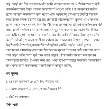
आहे. आम्ही नेल दिवे उत्पादक आहोत आणि सर्व प्रकारच्या OEM सेवांना समर्थन देतो.
आश्चर्यकारकपणे विपुल प्रकल्प प्रशासनाचे अनुभव आणि 1 ते एक प्रदाता मॉडेल
लहान व्यवसाय संप्रेषणाचे उच्च महत्त्व आणि चायना न्यू हाय-पॉवर एलईडी नेल लॅम्प
स्मार्ट सेन्सर क्विक ड्रायिंग नेल लेड लॅम्पसाठी कोट्ससाठीच्या तुमच्या अपेक्षांबद्दलची
आमची सहज समज बनवते, नियमित मोहिमांसह सर्व स्तरांवर टीमवर्कला प्रोत्साहन दिले
जाते. आमचे संशोधन दल व्यापारी मालामध्ये सुधारणा करण्यासाठी उद्योगातील विविध
घडामोडींवर प्रयोग करतात. चायना नेल-लेड लॅम्प आणि मॅनीक्योर क्विक ड्राय लॅम्प
किमतीसाठी कोट्स, आता आम्ही 10 वर्षांच्या विकासादरम्यान डिझाइन, R&D, उत्पादन,
विक्री आणि केस सोल्यूशनच्या सेवेसाठी पूर्णपणे समर्पित आहोत. आम्ही कुशल
कामगारांच्या फायद्यांसह आंतरराष्ट्रीय स्तरावर प्रगत तंत्रज्ञान आणि उपकरणे सादर
केली आहेत आणि त्यांचा पूर्ण वापर करत आहोत. "विश्वसनीय ग्राहक सेवा प्रदान
करण्यासाठी समर्पित" हे आमचे ध्येय आहे. आम्ही देश-विदेशातील मित्रांसह व्यावसायिक
संबंध प्रस्थापित करण्यासाठी प्रामाणिकपणे उत्सुक आहोत.
भाग सूचना
1. M बटण दाबल्याने 24W/48W निवडता येते
2. T बटण दाबल्याने 45s/90s/120s निवडता येते
3.ॲडॉप्टर कनेक्शन
पॅकिंग यादी