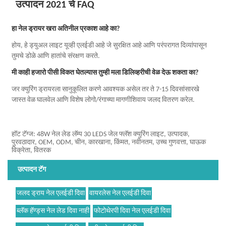
उत्पादन 2021 चे FAQ
हा नेल ड्रायर खरा अतिनील प्रकाश आहे का?
होय, हे ड्युअल लाइट यूव्ही एलईडी आहे जे सुरक्षित आहे आणि परंपरागत दिव्यांपासून
तुमचे डोळे आणि हातांचे संरक्षण करते.
मी काही हजारो पीसी विकत घेतल्यास तुम्ही मला डिलिव्हरीची वेळ देऊ शकता का?
जर क्युरिंग ड्रायरला सानुकूलित करणे आवश्यक असेल तर ते 7-15 दिवसांसारखे
जास्त वेळ घालवेल आणि विशेष लोगो/रंगाच्या मागणीशिवाय जलद वितरण करेल.
हॉट टॅग्ज: 48W नेल लेड लॅम्प 30 LEDS जेल फ्लॅश क्युरिंग लाइट, उत्पादक,
पुरवठादार, OEM, ODM, चीन, कारखाना, किंमत, नवीनतम, उच्च गुणवत्ता, घाऊक
विक्रेता, वितरक
उत्पादन टॅग
जलद ड्राय नेल एलईडी दिवा
वायरलेस नेल एलईडी दिवा
ब्लॅक हॅण्ड्स नेल लेड दिवा नाही
फोटोथेरपी दिवा नेल एलईडी दिवा