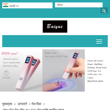

मराठी

मुख्य
मुख्यपृष्ठ
>
उत्पादने
>
नेल दिवा
>