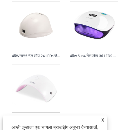
48W सन5 नेल लॅम्प 24 LEDs जेल नेल ड्रायर LED नेल लाईट
48w Sun4 नेल लॅम्प 36 LEDS सुपर फास्ट क्युरिंग ड्रायर
24W Sun9s Sun9c नेल ड्रायर फास्ट क्युरिंग ड्रायर 18 LEDS ओरिजिनल
X
आम्ही तुम्हाला एक चांगला ब्राउझिंग अनुभव देण्यासाठी,