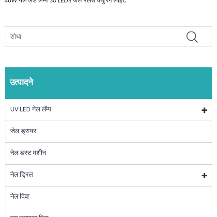
48W नेल लेड लॅम्प 30 LEDS जेल फ्लॅश क्युरिंग लाइट
उत्पादने
UV LED नेल लॅम्प
जेल ड्रायर
नेल डस्ट मशीन
नेल ड्रिल
नेल दिवा