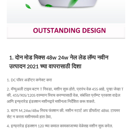
1. दोन मोड मिक्स 48w 24w नेल लेड लॅम्प नवीन
उत्पादन 2021 च्या वापरासाठी दिशा
1. DC पॉवर अडॅप्टर कनेक्ट करा
2. मॅन्युअली टाइम बटण T निवडा, मशीन सुरू होते, प्रारंभ वेळ 45S आहे, पुन्हा जेव्हा T
की, 45S/90S/120S दरम्यान स्विच करण्यासाठी वेळ, संबंधित प्रॉम्प्ट प्रकाश वाढेल
आणि इन्फ्रारेड इंडक्शन मशीनद्वारे मशीनला निर्देशित करू शकते.
3. बटण M,24w/48w स्विच फंक्शन की. मशीन स्टार्ट अप डीफॉल्ट 48W. टायमर
सेट न करता मशीनमध्ये हात ठेवा,
4. इन्फ्रारेड इंडक्शन 120 च्या कमाल कामकाजाच्या वेळेसह मशीन सुरू करेल.