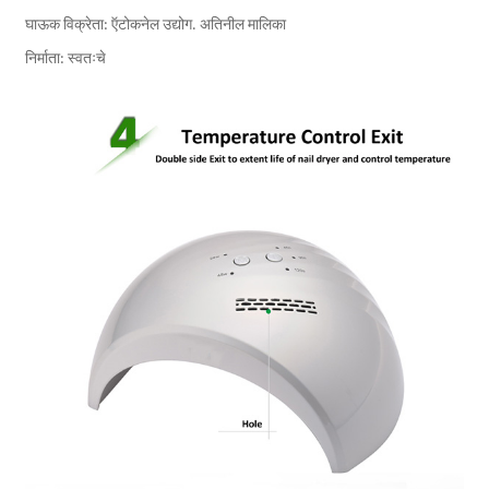
घाऊक विक्रेता: ऍटोकनेल उद्योग. अतिनील मालिका
निर्माता: स्वतःचे