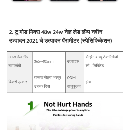
2. टू मोड मिक्स 48w 24w नेल लेड लॅम्प नवीन
उत्पादन 2021 चे उत्पादन पॅरामीटर (स्पेसिफिकेशन)
30W नेल लॅम्प
शेन्झेन बाय्यू टेक्नॉलॉजी
365+405nm
उत्पादक
तरंगलांबी
को., लिमिटेड
घाऊक मोठ्या भरपूर
ODM
विक्री प्रकार
होय
ड्रायर दिवा
सानुकूलन