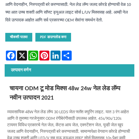
आणि वेदनाहीन, निरुपद्रवी बरे करण्यासाठी. नेल लेड लॅम्प जलद कोरडे होण्याची वेळ 10
च्या आत उच्च शक्ती आणि सॉफ्ट ड्युअल लाइट सोर्स L/UV मिक्ससह आहे. आम्ही नेल
दिवे उत्पादक आहोत आणि सर्व प्रकारच्या OEM सेवांना समर्थन देतो.
चौकशी पाठवा
PDF डाउनलोड करा
Facebook
X
WhatsApp
Pinterest
LinkedIn
Share
उत्पादन वर्णन
चायना ODM टू मोड मिक्स 48w 24w नेल लेड लॅम्प
नवीन उत्पादन 2021
व्यावसायिक 48W नेल लेड लॅम्प 30 LEDS जेल फ्लॅश क्युरिंग लाइट. यात 3 रंग आहेत
आणि ते तुमच्या गरजेनुसार ODM रंगीबेरंगीसाठी उपलब्ध आहेत. 45s/90s/120s
टायमर विविध प्रकारचे नेल जेल, कॅटस आय जेल, एक्स्टेंशन जेल, यूव्ही जेल खूप
जलद आणि वेदनाहीन, निरुपद्रवी बरे करण्यासाठी. सामान्यपेक्षा वेगवान कोरडे होण्याची
वेळ उच्च शक्ती आणि LED/V सह मऊ ड्युअल लाइट सोर्स मिक्ससह 10s पेक्षा कमी