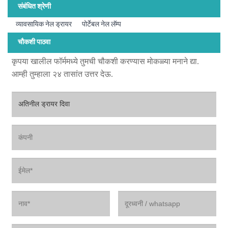
संबंधित श्रेणी
व्यावसायिक नेल ड्रायर
पोर्टेबल नेल लॅम्प
चौकशी पाठवा
कृपया खालील फॉर्ममध्ये तुमची चौकशी करण्यास मोकळ्या मनाने द्या.
आम्ही तुम्हाला २४ तासांत उत्तर देऊ.