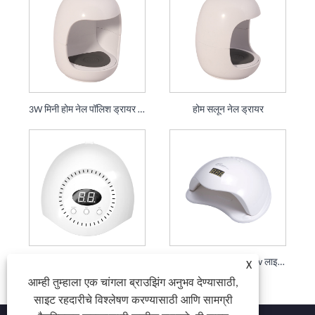
3W मिनी होम नेल पॉलिश ड्रायर 3 LEDs वैयक्तिक वापर
होम सलून नेल ड्रायर
24W जेल नेल ड्रायर क्युरिंग लॅम्प UV LED मशीन 15 LEDs
48W SUN5 नेल पॉलिश Uv लाइट ड्रायर 36 LEDs जेल नेल आर्ट फ्लॅश क्युरिंग लॅम्प
X
आम्ही तुम्हाला एक चांगला ब्राउझिंग अनुभव देण्यासाठी,
साइट रहदारीचे विश्लेषण करण्यासाठी आणि सामग्री