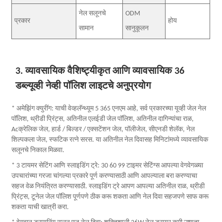
नेल सलूनचे
ODM
प्रकार
होय
सामान
सानुकूलन
3. व्यावसायिक वैशिष्ट्यीकृत आणि व्यावसायिक 36
डब्ल्यूव्ही नेव्ही पॉलिश लाइटचे अनुप्रयोग
* अमेझिंग क्युरींग: याची वेव्हलॅन्थ्यूम 5 365 एनएम आहे, सर्व प्रकारच्या यूव्ही जेल नेल
पॉलिश, थ्रीडी प्रिंट्स, अतिनील एलईडी जेल पॉलिश, अतिनील दागिन्यांचा राळ,
Acक्रेलिक जेल, हार्ड / बिल्डर / एक्सटेंशन जेल, पॉलीजेल, सीएनडी शेलॅक, नेल
शिल्पकला जेल, स्फटिक रत्ने सरस. या अतिनील नेल दिवासह मिनिटांमध्ये व्यावसायिक
सलूनचे निकाल मिळवा.
* 3 टायमर सेटिंग आणि स्लाइडिंग ट्रे: 30 60 99 टाइमर सेटिंग्स आपल्या वेगवेगळ्या
उपचारांच्या गरजा चांगल्या प्रकारे पूर्ण करण्यासाठी आणि आपल्याला बरा करण्याचा
सहज वेळ नियंत्रित करण्यासाठी. स्लाइडिंग ट्रे आपण आपल्या अतिनील राळ, थ्रीडी
प्रिंट्स, टूनेल जेल पॉलिश पूर्णपणे ठीक करू शकता आणि नेल दिवा सहजपणे साफ करू
शकता याची खात्री करा.