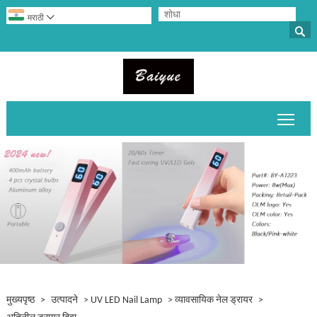

मराठी

मुख्य
मुख्यपृष्ठ
>
उत्पादने
>
UV LED Nail Lamp
>
व्यावसायिक नेल ड्रायर
>