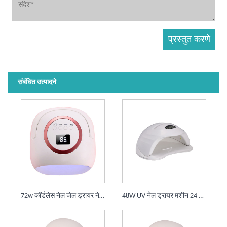
संबंधित उत्पादने
72w कॉर्डलेस नेल जेल ड्रायर नेल मशीन UV LED
48W UV नेल ड्रायर मशीन 24 LEDs क्युरिंग लॅम्प