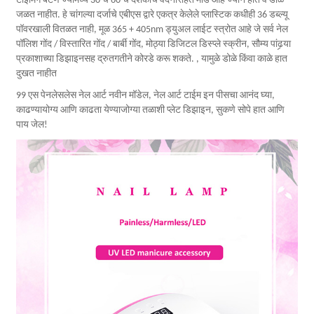
टाइमिंग बटण ज्यामध्ये 30 चे 60 चे दशकांचे वेदनारहित मोड आहे ज्याने हात व डोळे
जळत नाहीत. हे चांगल्या दर्जाचे एबीएस द्वारे एकत्र केलेले प्लास्टिक कधीही 36 डब्ल्यू
पॉवरखाली वितळत नाही, मूळ 365 + 405nm ड्युअल लाईट स्त्रोत आहे जे सर्व नेल
पॉलिश गोंद / विस्तारित गोंद / बार्बी गोंद, मोठ्या डिजिटल डिस्प्ले स्क्रीन, सौम्य पांढर्‍या
प्रकाशाच्या डिझाइनसह द्रुतगतीने कोरडे करू शकते. , यामुळे डोळे किंवा काळे हात
दुखत नाहीत
99 एस पेनलेसलेस नेल आर्ट नवीन मॉडेल, नेल आर्ट टाईम इन पीसचा आनंद घ्या,
काढण्यायोग्य आणि काढता येण्याजोग्या तळाशी प्लेट डिझाइन, सुकणे सोपे हात आणि
पाय जेल!