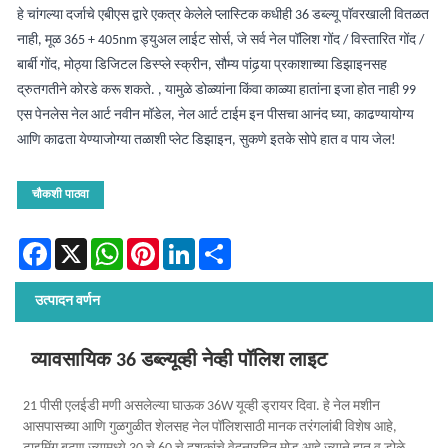
हे चांगल्या दर्जाचे एबीएस द्वारे एकत्र केलेले प्लास्टिक कधीही 36 डब्ल्यू पॉवरखाली वितळत
नाही, मूळ 365 + 405nm ड्युअल लाईट सोर्स, जे सर्व नेल पॉलिश गोंद / विस्तारित गोंद /
बार्बी गोंद, मोठ्या डिजिटल डिस्प्ले स्क्रीन, सौम्य पांढर्‍या प्रकाशाच्या डिझाइनसह
द्रुतगतीने कोरडे करू शकते. , यामुळे डोळ्यांना किंवा काळ्या हातांना इजा होत नाही 99
एस पेनलेस नेल आर्ट नवीन मॉडेल, नेल आर्ट टाईम इन पीसचा आनंद घ्या, काढण्यायोग्य
आणि काढता येण्याजोग्या तळाशी प्लेट डिझाइन, सुकणे इतके सोपे हात व पाय जेल!
चौकशी पाठवा
Facebook
X
WhatsApp
Pinterest
LinkedIn
Share
उत्पादन वर्णन
व्यावसायिक 36 डब्ल्यूव्ही नेव्ही पॉलिश लाइट
21 पीसी एलईडी मणी असलेल्या घाऊक 36W यूव्ही ड्रायर दिवा. हे नेल मशीन
आसपासच्या आणि गुळगुळीत शेलसह नेल पॉलिशसाठी मानक तरंगलांबी विशेष आहे,