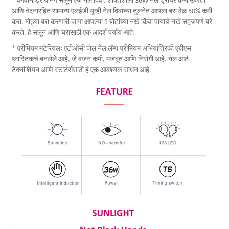
* वेगवान ड्रायनिंग सलून एज नेल दिवा: शक्तिशाली 36W नेल ड्रायर कमी उष्णता
आणि वेदनारहित सामान्य एलईडी यूव्ही नेल दिवाच्या तुलनेत आपला बरा वेळ 50% कमी
करा. मोठ्या बरा करणारी जागा आपल्या 5 बोटांच्या नखे ​​किंवा पायाचे नखे सहजपणे बरे
करते. हे सलून आणि घरासाठी एक आदर्श पर्याय आहे!
* प्रीमियम मटेरियलः एटीओसी जेल नेल लॅम्प प्रीमियम अभियांत्रिकी एबीएस
प्लास्टिकचे बनलेले आहे, जे वजन कमी, मजबूत आणि निरोगी आहे. नेल आर्ट
टेक्नीशियन आणि स्टार्टर्ससाठी हे एक आवश्यक साधन आहे.