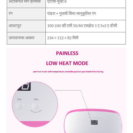
अ‍ॅटोकनेल भाग क्रमांक
एटीसी-यूव्ही 8
रंग
पांढरा + गुलाबी किंवा सानुकूलित रंग
आउटपुट
100-240 व्ही एसी 50/60 एचझेड 1 ए 5v2 ए डीसी
उत्पादनाचा आकार
234 × 112 × 82 मिमी