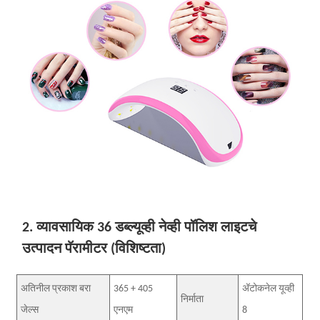
2. व्यावसायिक 36 डब्ल्यूव्ही नेव्ही पॉलिश लाइटचे
उत्पादन पॅरामीटर (विशिष्टता)
अतिनील प्रकाश बरा
365 + 405
अ‍ॅटोकनेल यूव्ही
निर्माता
जेल्स
एनएम
8